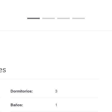
es
Dormitorios:
3
Baños:
1