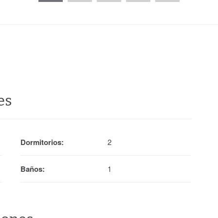
es
Dormitorios:
2
Baños:
1