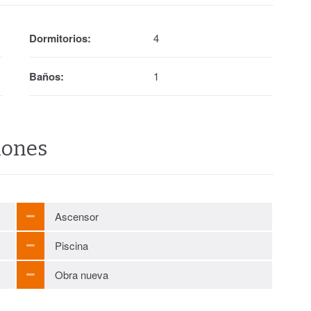
Dormitorios:
4
Baños:
1
iones
Ascensor
Piscina
Obra nueva