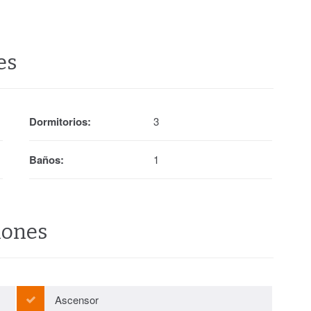
es
Dormitorios:
3
Baños:
1
iones
Ascensor