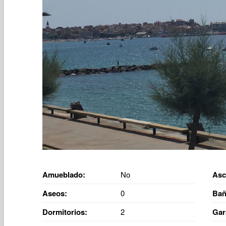
Amueblado:
No
Asc
Aseos:
0
Bañ
Dormitorios:
2
Gar