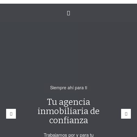
Toggle
navigation
Tu nuevo comienzo empieza
Siempre ahí para ti
hoy
Tu agencia
Tu casa es
inmobiliaria de
nuestra
confianza
prioridad
Trabajamos por y para tu