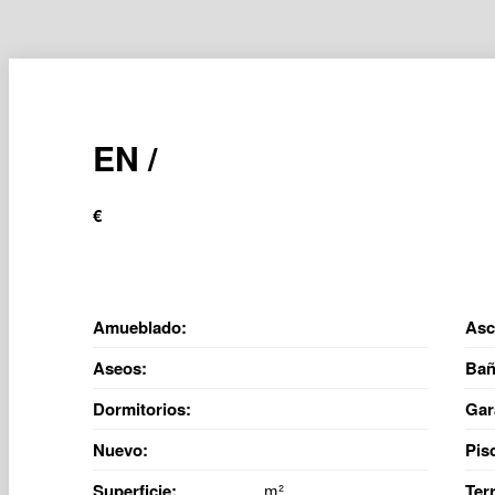
EN /
€
Amueblado:
Asc
Aseos:
Bañ
Dormitorios:
Gar
Nuevo:
Pis
Superficie:
m²
Ter