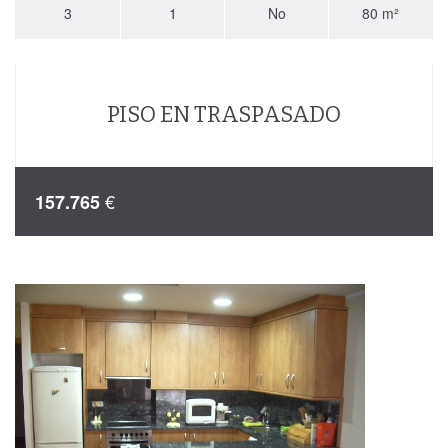
3
1
No
80 m²
PISO EN TRASPASADO
€
157.765